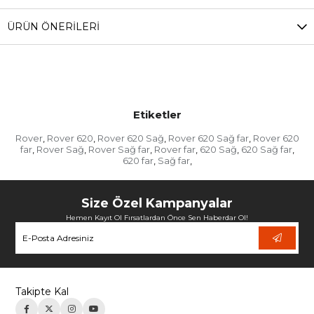
ÜRÜN ÖNERILERI
Etiketler
Rover
Rover 620
Rover 620 Sağ
Rover 620 Sağ far
Rover 620
,
,
,
,
far
Rover Sağ
Rover Sağ far
Rover far
620 Sağ
620 Sağ far
,
,
,
,
,
,
620 far
Sağ far
,
,
Size Özel Kampanyalar
Hemen Kayıt Ol Fırsatlardan Önce Sen Haberdar Ol!
Takipte Kal