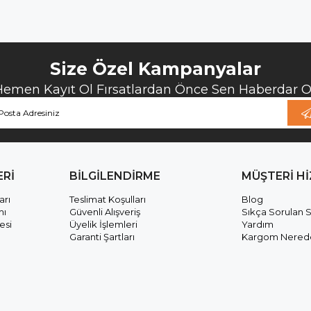
Size Özel Kampanyalar
Hemen Kayıt Ol Fırsatlardan Önce Sen Haberdar Ol
ERİ
BİLGİLENDİRME
MÜŞTERİ H
arı
Teslimat Koşulları
Blog
mı
Güvenli Alışveriş
Sıkça Sorulan S
esi
Üyelik İşlemleri
Yardım
Garanti Şartları
Kargom Nered