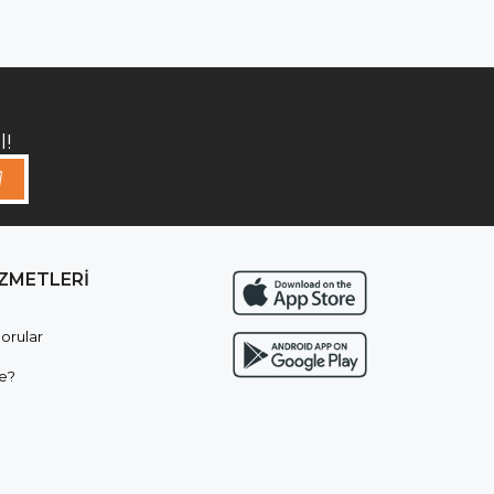
!
İZMETLERİ
orular
e?