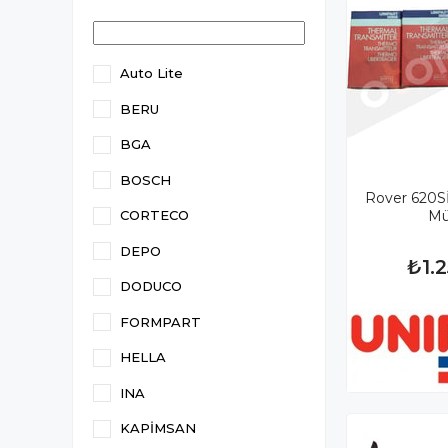
Auto Lite
BERU
BGA
BOSCH
Rover 620Sİ
Mü
CORTECO
DEPO
₺1.
DODUCO
FORMPART
HELLA
INA
KAPİMSAN