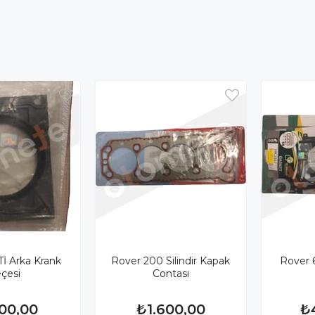
İ Arka Krank
Rover 200 Silindir Kapak
Rover 
çesi
Contası
500,00
₺1.600,00
₺