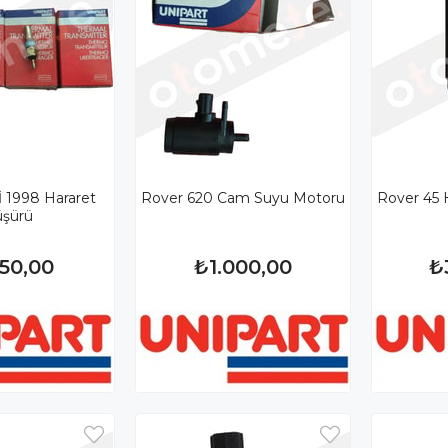
 1998 Hararet
Rover 620 Cam Suyu Motoru
Rover 45 H
şürü
250,00
₺1.000,00
₺