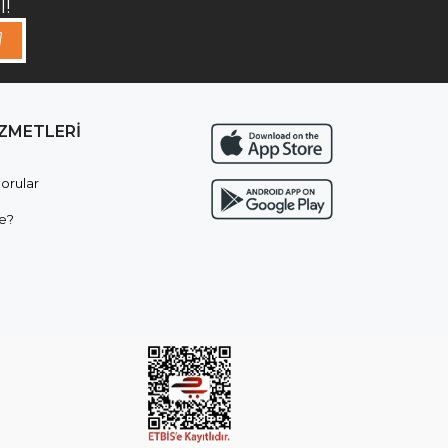
!
İZMETLERİ
orular
e?