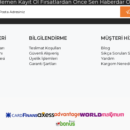
Hemen Kayıt Ol Fırsatlardan Önce Sen Haberdar Ol
ERİ
BİLGİLENDİRME
MÜŞTERİ H
arı
Teslimat Koşulları
Blog
mı
Güvenli Alışveriş
Sıkça Sorulan S
esi
Üyelik İşlemleri
Yardım
Garanti Şartları
Kargom Nered