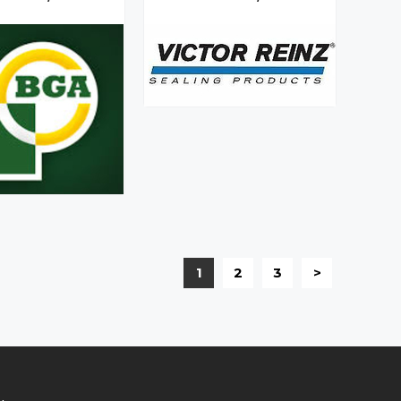
1
2
3
>