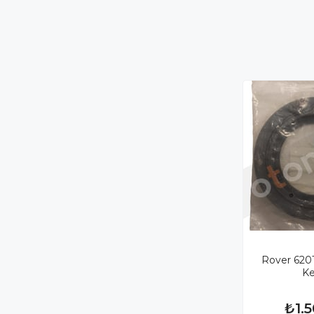
Rover 620T
Ke
₺1.