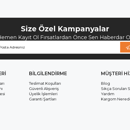
Size Özel Kampanyalar
Hemen Kayıt Ol Fırsatlardan Önce Sen Haberdar Ol
ERİ
BİLGİLENDİRME
MÜŞTERİ H
arı
Teslimat Koşulları
Blog
mı
Güvenli Alışveriş
Sıkça Sorulan S
esi
Üyelik İşlemleri
Yardım
Garanti Şartları
Kargom Nered