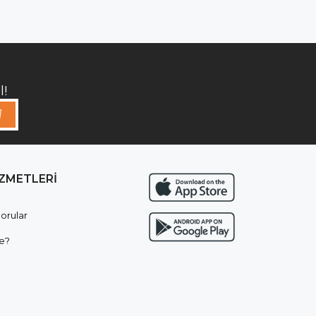
!
İZMETLERİ
orular
e?